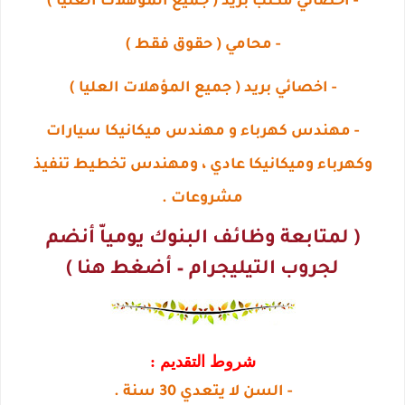
- اخصائي مكتب بريد ( جميع المؤهلات العليا )
- محامي ( حقوق فقط )
- اخصائي بريد ( جميع المؤهلات العليا )
- مهندس كهرباء و مهندس ميكانيكا سيارات
وكهرباء وميكانيكا عادي ، ومهندس تخطيط تنفيذ
مشروعات .
( لمتابعة وظائف البنوك يومياّ أنضم
لجروب التيليجرام – أضغط هنا )
شروط التقديم :
- السن لا يتعدي 30 سنة .