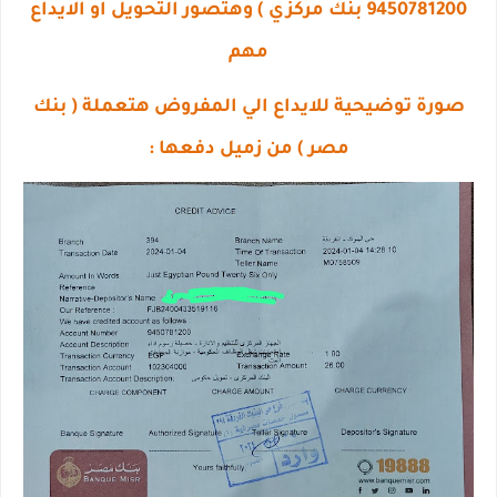
9450781200 بنك مركزي ) وهتصور التحويل او الايداع
مهم
صورة توضيحية للايداع الي المفروض هتعملة ( بنك
مصر ) من زميل دفعها :