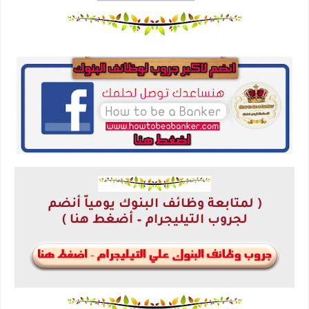
( لمتابعة وظائف البنوك يومياّ أنضم
لجروب التيليجرام – أضغط هنا )