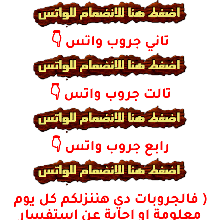
تاني جروب واتس 👇
تالت جروب واتس 👇
رابع جروب واتس 👇
( فالجروبات دي هننزلكم كل يوم
معلومة او اجابة عن استفسار