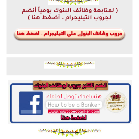
( لمتابعة وظائف البنوك يومياّ أنضم
لجروب التيليجرام – أضغط هنا )