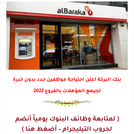
بنك البركة اعلن احتياجة موظفين جدد بدون خبرة
لجيمع المؤهلات بالفروع 2022
( لمتابعة وظائف البنوك يومياّ أنضم
لجروب التيليجرام – أضغط هنا )