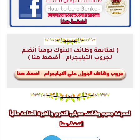
( لمتابعة وظائف البنوك يومياّ أنضم
لجروب التيليجرام – أضغط هنا )