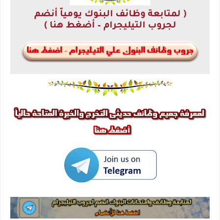
( لمتابعة وظائف البنوك يومياّ أنضم
لجروب التيليجرام – أضغط هنا )