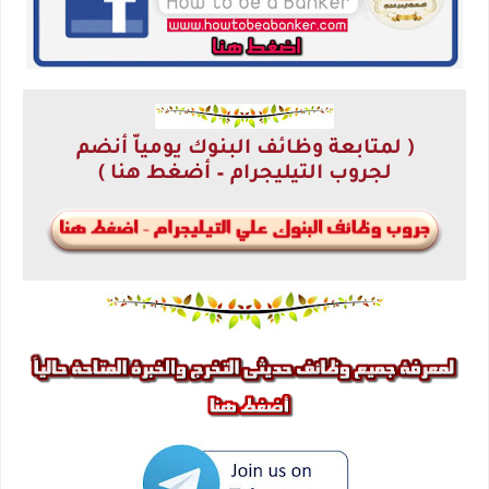
( لمتابعة وظائف البنوك يومياّ أنضم
لجروب التيليجرام – أضغط هنا )