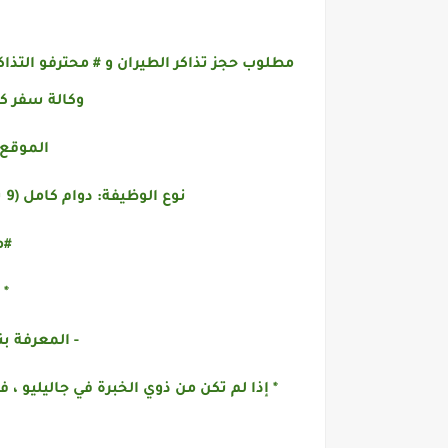
مطلوب حجز تذاكر الطيران و # محترفو التذا
وكالة سفر كو
الموقع:
نوع الوظيفة: دوام كامل (9 ساعات بما في ذلك استراحة لمدة ساعة)
#م
* 
- المعرفة بنظام #alileo