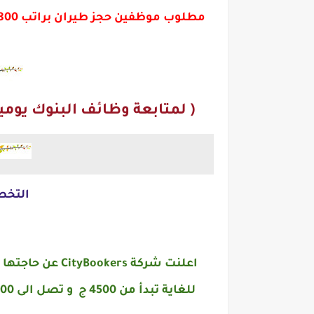
( لمتابعة وظائف البنوك يوميا
التخص
اعلنت شركة kers
للغاية تبدأ من 4500 ج و تصل الى 6800 ج على ان يكون مقر العمل فى محافظة القاهرة