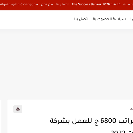
ئيسية
فلاشه The Success Banker 2026
اتصل بنا
من نحن
مجموعة CV جاهزة مقبولة فالبنوك
!
سياسة الخصوصية
اتصل بنا
ط
مطلوب موظفين حجز طيران براتب 6800 ج للعمل بشركة