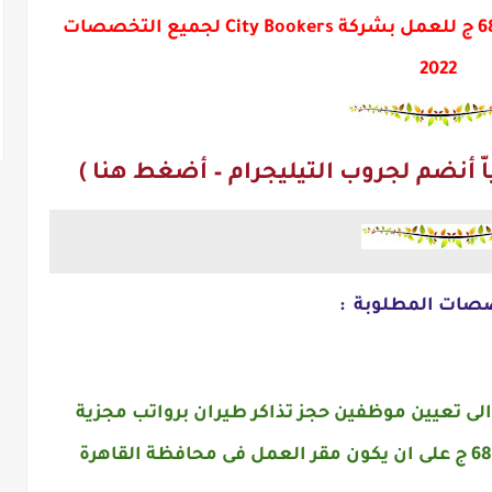
مطلوب موظفين حجز طيران براتب 6800 ج للعمل بشركة City Bookers لجميع التخصصات
2022
ّ أنضم لجروب التيليجرام – أضغط هنا )
صات المطلوبة :
CityBoo عن حاجتها الى تعيين موظفين حجز تذاكر طيران برواتب مجزية