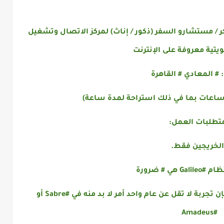
كر / مستشارو السفر (ذكور / إناث) لمركز الاتصال وتشغيل
يتية معروفة على الإنترنت
 # المعادي # القاهرة
تطلبات العمل:
الخريجين فقط.
G هي # ضرورة
* إذا لم تكن من ذوي الخبرة في جاليليو ، فإن تجربة لا تقل عن عام واحد أمر لا بد منه في #Sabre أو
#Amadeus