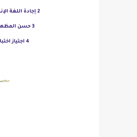
2 إجادة اللغة الإنجليزية ومايكروسوفت أوفيس
3 حسن المظهر ولديه مهارات اتصال جيدة
4 اجتياز اختبار تقييم المعهد المصرفي