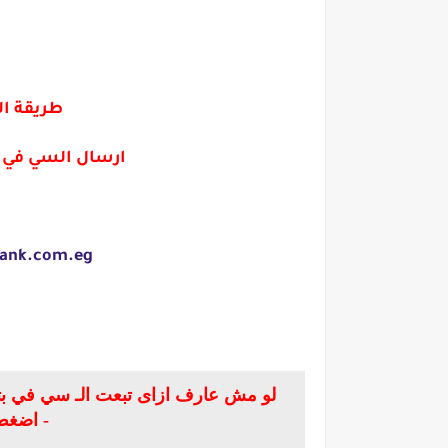
طريقة ال
ارسال السي في ا
bank.com.eg
لو مش عارف ازاى تبعت الـ سي في بتا
- اضغط