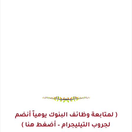
( لمتابعة وظائف البنوك يومياّ أنضم
لجروب التيليجرام – أضغط هنا )