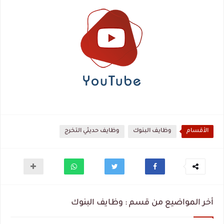
الأقسام
وظايف البنوك
وظايف حديثي التخرج
أخر المواضيع من قسم : وظايف البنوك