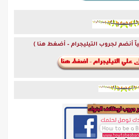
اّ أنضم لجروب التيليجرام – أضغط هنا )