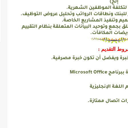
إلخ)
لة لتكلفة الموظفين الشهرية.
 للبنك ونطاقات الرواتب وتحليل عروض التوظيف.
ميم وتنفيذ المشاريع الخاصة.
علق بجمع وتوحيد البيانات المتعلقة بنظام التقييم
يضات المكافآت.
وط التقديم :
Microsoft Offic
م اللغة الإنجليزية
ات اتصال ممتازة.