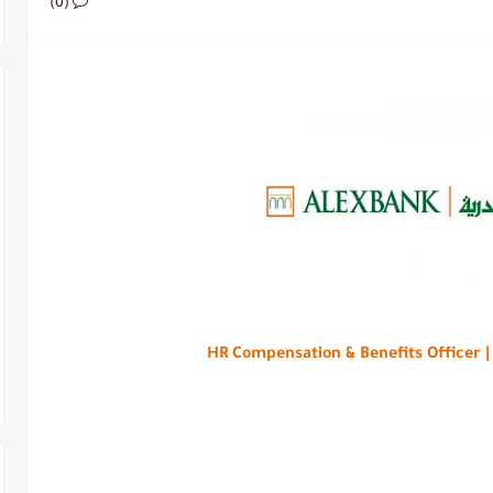
(0)
HR 