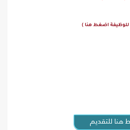
 للوظيفة اضغط هنا )