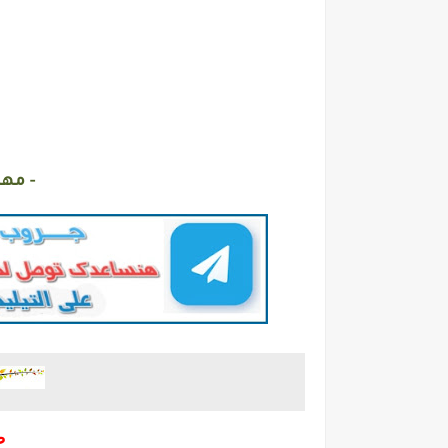
- مها
ط