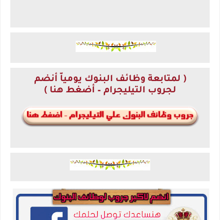
( لمتابعة وظائف البنوك يومياّ أنضم
لجروب التيليجرام – أضغط هنا )