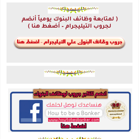
( لمتابعة وظائف البنوك يومياّ أنضم
لجروب التيليجرام – أضغط هنا )