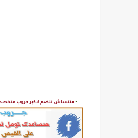
•
متنساش تنضم لاكبر جروب متخصص ا