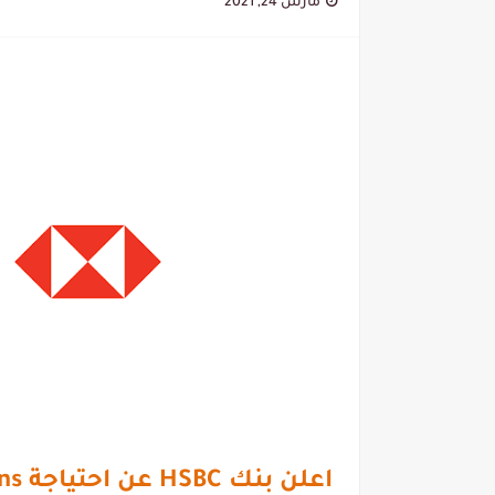
مارس 24, 2021
اعلن بنك HSBC عن احتياجة Collections حديثي التخرج | طريقة التقديم