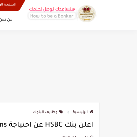
الصفحة الر
من نحن 
الرئيسية
وظايف البنوك
اعلن بنك HSBC عن احتياجة Collections حديثي التخرج | طريقة التقديم