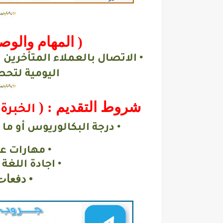
( المهام والو
•
الاتصال بالعملاء المتأخرين 
اليومية لتح
شروط التقديم : (
الخبرة
• درجة البكالوريوس أو ما
• مهارات ع
• اجادة اللغة 
• دفعات 2016 حتي 