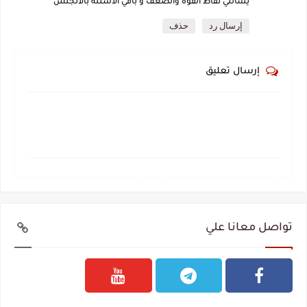
يسالني نقاط القوة والضعف و باقي الاسئلة بالانجلش
إرسال رد
حذف
إرسال تعليق
تواصل معانا علي