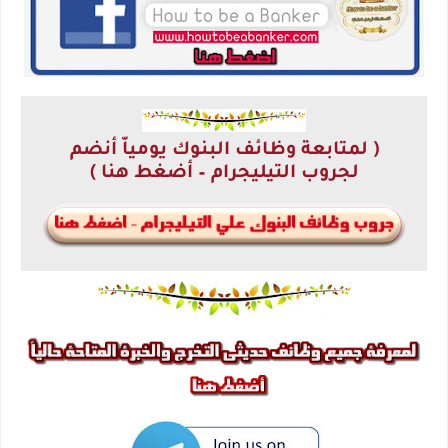
( لمتابعة وظائف البنوك يومياّ أنضم
لجروب التيليجرام – أضغط هنا )